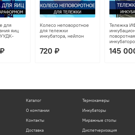
е для
Колесо неповоротное
Тележка И
ания яиц
для тележки
инкубацио
УУДК-
инкубатора, нейлон
поворотная
инкубаторо
 ₽
720 ₽
145 00
Каталог
Термокамеры
О компании
Инкубаторы
Контакты
Миражные столы
Доставка
Диспетчеризация