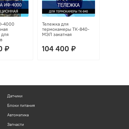
Ф-4000
Тележка для
нная
термокамеры ТК-840-
 для
МЭЛ закатная
в
0 ₽
104 400 ₽
Датчики
Блоки питания
Автоматика
Запчасти